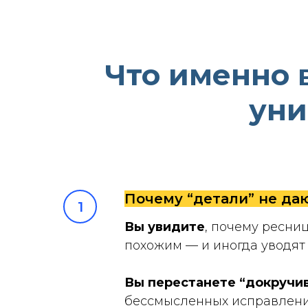
Что именно 
уни
Почему “детали” не да
Вы увидите
, почему ресни
похожим — и иногда уводят
Вы перестанете “докручив
бессмысленных исправлени