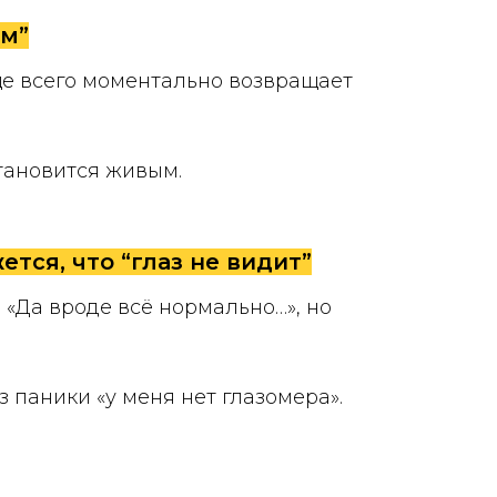
им”
ще всего моментально возвращает
становится живым.
тся, что “глаз не видит”
 «Да вроде всё нормально…», но
 паники «у меня нет глазомера».