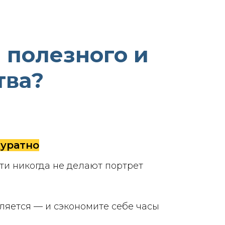
 полезного и
тва?
куратно
чти никогда не делают портрет
вляется — и сэкономите себе часы