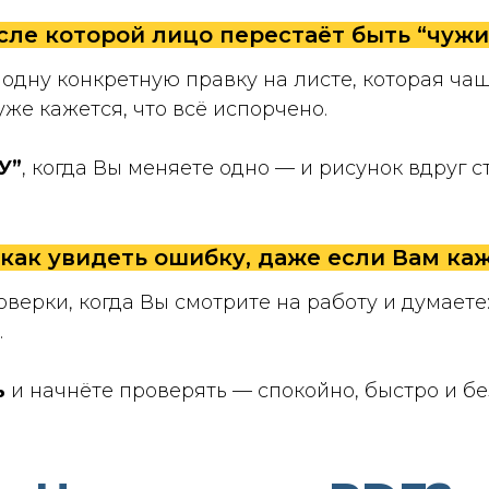
осле которой лицо перестаёт быть “чуж
одну конкретную правку на листе, которая ча
уже кажется, что всё испорчено.
У”
, когда Вы меняете одно — и рисунок вдруг 
ак увидеть ошибку, даже если Вам каже
верки, когда Вы смотрите на работу и думаете:
.
ь
и начнёте проверять — спокойно, быстро и без