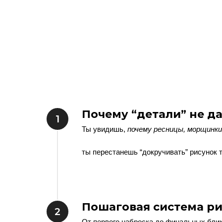
Почему “детали” не д
Ты увидишь,
почему ресницы, морщинки
ты перестанешь “докручивать” рисунок 
Пошаговая система ри
От первого наброска до финальных блик