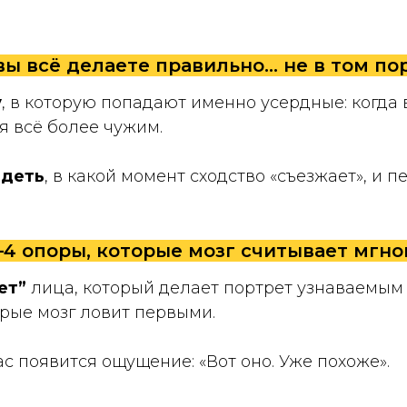
вы всё делаете правильно… не в том по
у
, в которую попадают именно усердные: когда 
ся всё более чужим.
идеть
, в какой момент сходство «съезжает», и п
3–4 опоры, которые мозг считывает мгн
лет”
лица, который делает портрет узнаваемым 
орые мозг ловит первыми.
вас появится ощущение: «Вот оно. Уже похоже».