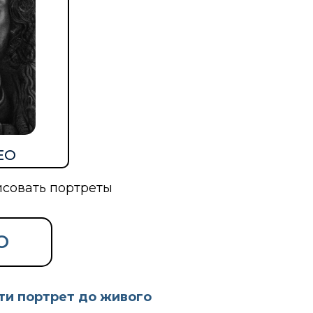
ЕО
исовать портреты
О
ти портрет до живого