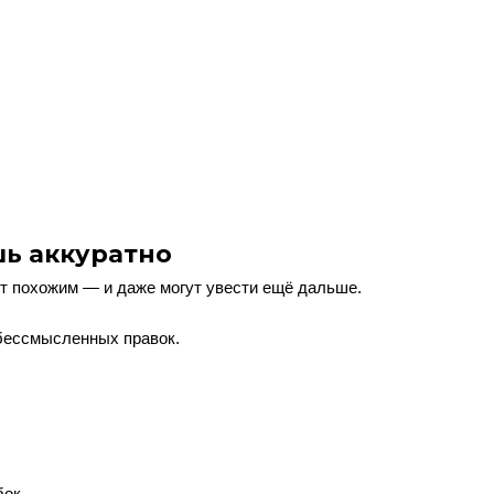
шь аккуратно
ет похожим — и даже могут увести ещё дальше.
 бессмысленных правок.
бок.