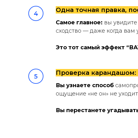
Одна точная правка, п
Самое главное:
вы увидите 
сходство — даже когда вам 
Это тот самый эффект “ВА
Проверка карандашом: к
Вы узнаете способ
самопро
ощущение «не он» не уходит
Вы перестанете угадыват