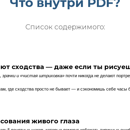
Что внутри PDF?
Список содержимого:
ают сходства — даже если ты рисуе
, зрачки и «чистая штриховка»
почти никогда не делают портр
там, где сходства просто не бывает — и сэкономишь себе часы
сования живого глаза
ов: 5 понятных шагов, которые помогут избежать типичных оши