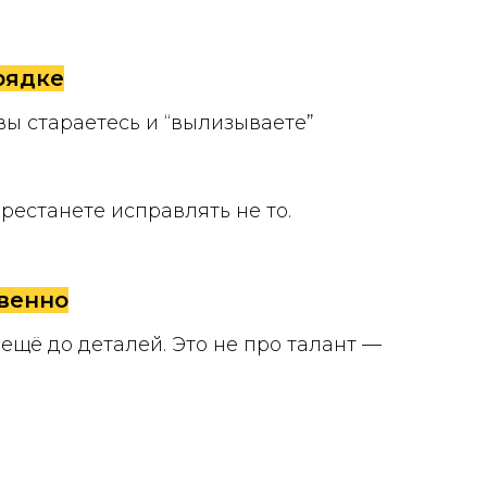
рядке
вы стараетесь и “вылизываете”
ерестанете исправлять не то.
овенно
ещё до деталей. Это не про талант —