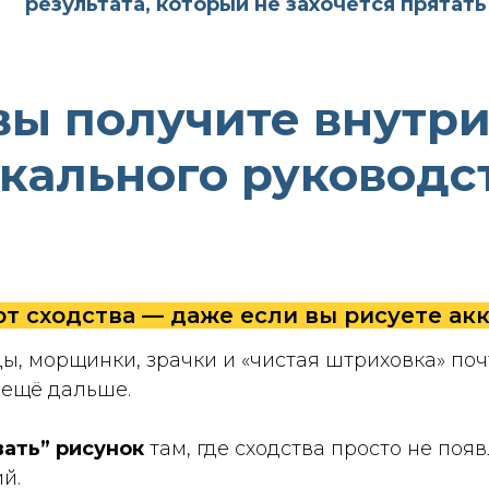
результата, который не захочется прятать
вы получите внутри
кального руководс
ют сходства — даже если вы рисуете ак
цы, морщинки, зрачки и «чистая штриховка» по
 ещё дальше.
ать” рисунок
там, где сходства просто не поя
й.