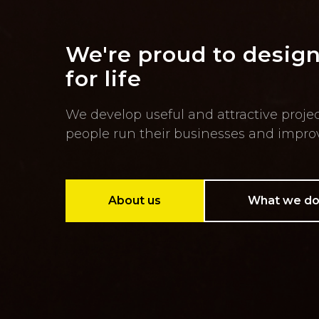
We're proud to design
for life
We develop useful and attractive projec
people run their businesses and impr
About us
What we d